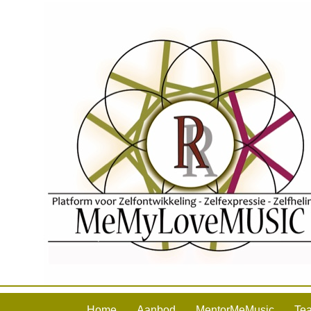
Home
Aanbod
MentorMeMusic
Te